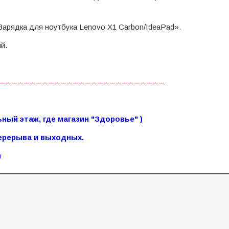
Зарядка для ноутбука Lenovo X1 Carbon/IdeaPad».
й.
------------------------------------------------------
льный этаж, где магазин "Здоровье" )
перерыва и выходных.
)